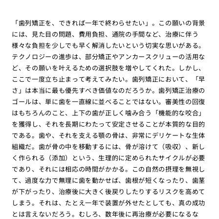
「歯列矯正を、できれば一年で終わらせたい」。この願いの背景
には、見た目の問題、費用負担、通院の手間など、治療に伴う
様々な負担を少しでも早く解消したいという切実な思いがある。
テクノロジーの進歩は、部分矯正やアンカースクリューの活用な
ど、その願いを叶えるための選択肢を増やしてくれた。しかし、
ここで一度立ち止まって考えてみたい。歯列矯正において、「早
さ」は本当に最も優先すべき価値なのだろうか。歯列矯正治療の
ゴールは、単に歯を一直線に並べることではない。審美性の回復
はもちろんのこと、上下の歯が正しく噛み合う「機能的な咬合」
を獲得し、それを長期にわたって安定させることが本質的な目的
である。歯や、それを支える顎の骨は、非常にデリケートな生体
組織だ。歯が骨の中を移動するには、骨が溶けて（吸収）、新し
く作られる（添加）という、生理的に定められたサイクルが必要
であり、それには相応の時間がかかる。この自然の摂理を無視し
て、過度な力で無理に歯を動かせば、歯根が短くなったり、歯茎
が下がったり、治療後に大きく後戻りしたりするリスクを高めて
しまう。それは、たとえ一年で装置が外せたとしても、真の成功
とは言えないだろう。むしろ、数年後に再治療が必要になるな