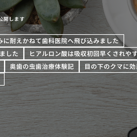
公開します
みに耐えかねて歯科医院へ飛び込みました
ました
ヒアルロン酸は吸収初回早くされや
奥歯の虫歯治療体験記
目の下のクマに効