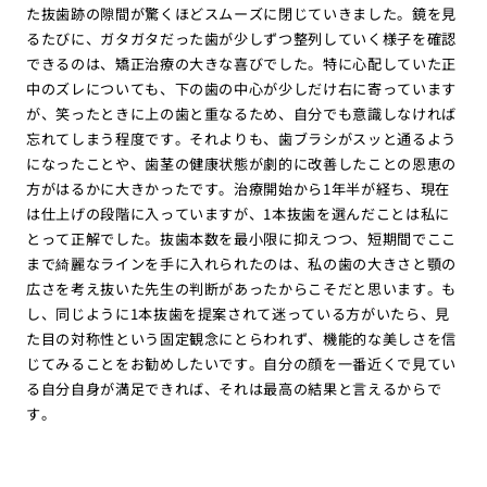
た抜歯跡の隙間が驚くほどスムーズに閉じていきました。鏡を見
るたびに、ガタガタだった歯が少しずつ整列していく様子を確認
できるのは、矯正治療の大きな喜びでした。特に心配していた正
中のズレについても、下の歯の中心が少しだけ右に寄っています
が、笑ったときに上の歯と重なるため、自分でも意識しなければ
忘れてしまう程度です。それよりも、歯ブラシがスッと通るよう
になったことや、歯茎の健康状態が劇的に改善したことの恩恵の
方がはるかに大きかったです。治療開始から1年半が経ち、現在
は仕上げの段階に入っていますが、1本抜歯を選んだことは私に
とって正解でした。抜歯本数を最小限に抑えつつ、短期間でここ
まで綺麗なラインを手に入れられたのは、私の歯の大きさと顎の
広さを考え抜いた先生の判断があったからこそだと思います。も
し、同じように1本抜歯を提案されて迷っている方がいたら、見
た目の対称性という固定観念にとらわれず、機能的な美しさを信
じてみることをお勧めしたいです。自分の顔を一番近くで見てい
る自分自身が満足できれば、それは最高の結果と言えるからで
す。