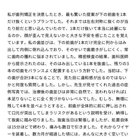
私が歯列矯正を決意したとき、最も驚いた提案が下の前歯を1本
だけ抜くというプランでした。それまでは左右対称に抜くのが当
たり前だと思い込んでいたので、1本だけ抜いて本当に綺麗にな
るのか、顔が歪んで見えないかと大きな不安を感じたことを覚え
ています。私の歯並びは、下の前歯が1本だけ完全に列からはみ
出して内側に倒れ込んでおり、そのせいで歯磨きがしにくく、常
に歯肉の腫れに悩まされていました。精密検査の結果、歯科医師
から提示されたのは、そのはみ出している1本を抜歯し、残りの3
本の切歯をバランスよく配置するという方針でした。当初は、下
の歯が合計3本になることで、見た目に違和感が出るのではない
かと何度も質問しました。しかし、先生が見せてくれた過去の症
例写真では、治療後の歯並びは非常に自然で、言われなければ1
本足りないことに全く気づかないレベルでした。むしろ、無理に
残して4本を並べようとすると、前歯が全体的に前に押し出され
て口元が突出してしまうリスクがあるという説明を受け、納得し
て抜歯に踏み切りました。抜歯当日は緊張しましたが、処置自体
は15分ほどで終わり、痛みも数日で引きました。それからワイヤ
ーを装着し、数カ月が経過した頃には、あんなに大きく空いてい