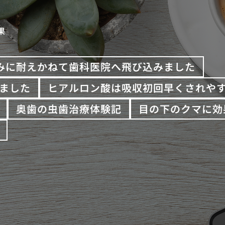
果
みに耐えかねて歯科医院へ飛び込みました
ました
ヒアルロン酸は吸収初回早くされや
奥歯の虫歯治療体験記
目の下のクマに効