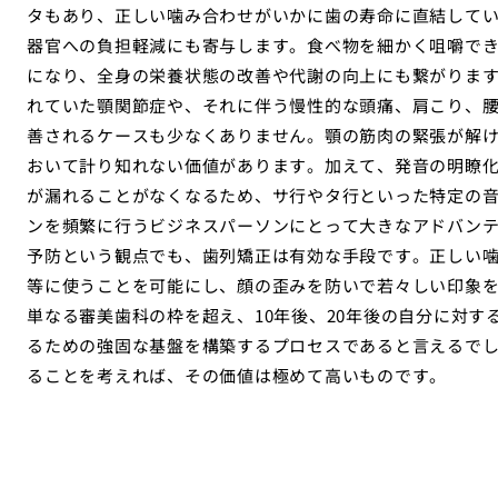
タもあり、正しい噛み合わせがいかに歯の寿命に直結して
器官への負担軽減にも寄与します。食べ物を細かく咀嚼で
になり、全身の栄養状態の改善や代謝の向上にも繋がりま
れていた顎関節症や、それに伴う慢性的な頭痛、肩こり、
善されるケースも少なくありません。顎の筋肉の緊張が解け
おいて計り知れない価値があります。加えて、発音の明瞭
が漏れることがなくなるため、サ行やタ行といった特定の
ンを頻繁に行うビジネスパーソンにとって大きなアドバン
予防という観点でも、歯列矯正は有効な手段です。正しい
等に使うことを可能にし、顔の歪みを防いで若々しい印象
単なる審美歯科の枠を超え、10年後、20年後の自分に対
るための強固な基盤を構築するプロセスであると言えるでし
ることを考えれば、その価値は極めて高いものです。