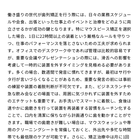
働き盛りの世代が歯列矯正を行う際には、日々の業務スケジュー
ルや会食、出張といった仕事上のイベントと治療をどのように両
立させるかが成功の鍵となります。特にマウスピース矯正を選択
した場合、1日に22時間以上の装着という厳格なルールを守りつ
つ、仕事のパフォーマンスを落とさないための工夫が求められま
す。オフィスでのデスクワーク中であれば管理は比較的容易です
が、重要な会議やプレゼンテーションの際には、滑舌への影響を
考慮して一時的に装置を外すタイミングを見極める必要がありま
す。多くの場合、数週間で発音に慣れてきますが、最初はサ行や
タ行が言いづらくなることがあるため、重要な発言の前には事前
の練習や装置の着脱判断が不可欠です。また、ビジネスランチや
急な飲み会などの場面では、周囲に気づかれずに装置を外すため
のエチケットも重要です。お手洗いでスマートに着脱し、食後は
速やかに歯磨きを行って装置を再装着する習慣をルーチン化する
ことで、口内を清潔に保ちながら計画通りに歯を動かすことがで
きます。職場での歯磨きが難しい場合は、マウスウォッシュや専
用のクリーニングシートを常備しておくと、外出先や多忙な時間
帯でも最低限のケアが可能です。さらに、矯正治療中は月に1回