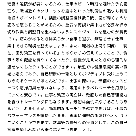
程度の通院が必要になるため、仕事のピーク時期を避けた予約管
理や、職場近くのクリニックを選ぶといった利便性の追求も長期
継続のポイントです。装置の調整直後は数日間、歯が浮くような
痛みを感じることがあるため、重要な商談や集中力が必要な締め
切り作業と調整日を重ねないようにスケジュールを組むのが賢明
です。痛みがあるときは柔らかい食事を選び、無理をせず仕事に
集中できる環境を整えましょう。また、職場の上司や同僚に「現
在、歯列矯正を行っている」とあらかじめ伝えておくことで、食
事の際の配慮を得やすくなったり、装置が見えたときの心理的な
壁をなくしたりすることができます。最近では健康意識の高い職
場も増えており、自己研鑽の一環としてポジティブに受け止めて
もらえるケースがほとんどです。出張の際には、予備のマウスピ
ースや清掃用具を忘れないよう、専用のトラベルポーチを用意し
ておくと安心です。仕事と矯正の両立は、徹底した自己管理能力
を養うトレーニングにもなります。最初は面倒に感じることもあ
るかもしれませんが、効率的なルーチンを確立できれば、仕事の
パフォーマンスを維持したまま、着実に理想の歯並びへと近づい
ていくことができます。数年後の自分への投資として、この自己
管理を楽しみながら乗り越えていきましょう。