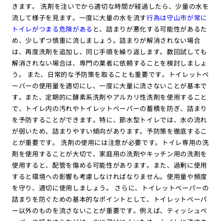
きます。 洗剤を注いでから適切な時間が経過したら、少量の水を
流して様子を見ます。一度に大量の水を流す
行為は守山市が常に
トイレがつまる危険がある
と、詰まりが悪化する可能性があるた
め、少しずつ慎重に流しましょう。詰まりが解消されない場合
は、再度洗剤を追加し、同じ手順を繰り返します。数回試しても
解消されない場合は、専門の業者に依頼することを検討しましょ
う。 また、日常的な予防策を取ることも重要です。トイレットペ
ーパーの使用量を適切にし、一度に大量に流さないことが基本で
す。また、定期的に酵素系洗剤やアルカリ性洗剤を使用すること
で、トイレ内の汚れやトイレットペーパーの蓄積を防ぎ、詰まり
を予防することができます。特に、節水型トイレでは、水の流れ
が弱いため、詰まりやすい傾向があります。予防策を徹底するこ
とが重要です。 洗剤の使用には注意が必要です。トイレ専用の洗
剤を使用することが大切で、家庭用の洗剤やキッチン用の洗剤を
使用すると、配管を傷める可能性があります。また、過剰に使用
すると環境への影響も考慮しなければなりません。使用量や頻度
を守り、適切に使用しましょう。 さらに、トイレットペーパーの
詰まりを防ぐための基本的なポイントとして、トイレットペーパ
ー以外のものを流さないことが重要です。例えば、ティッシュペ