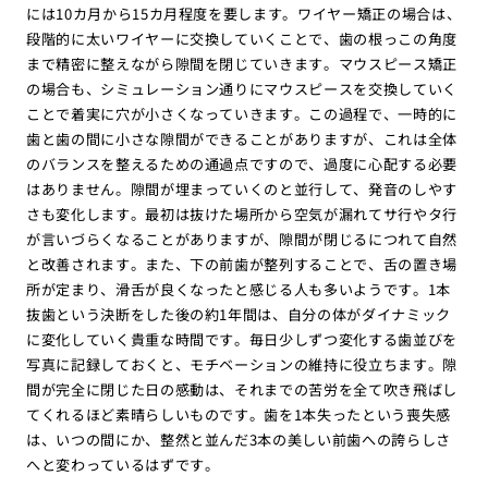
には10カ月から15カ月程度を要します。ワイヤー矯正の場合は、
段階的に太いワイヤーに交換していくことで、歯の根っこの角度
まで精密に整えながら隙間を閉じていきます。マウスピース矯正
の場合も、シミュレーション通りにマウスピースを交換していく
ことで着実に穴が小さくなっていきます。この過程で、一時的に
歯と歯の間に小さな隙間ができることがありますが、これは全体
のバランスを整えるための通過点ですので、過度に心配する必要
はありません。隙間が埋まっていくのと並行して、発音のしやす
さも変化します。最初は抜けた場所から空気が漏れてサ行やタ行
が言いづらくなることがありますが、隙間が閉じるにつれて自然
と改善されます。また、下の前歯が整列することで、舌の置き場
所が定まり、滑舌が良くなったと感じる人も多いようです。1本
抜歯という決断をした後の約1年間は、自分の体がダイナミック
に変化していく貴重な時間です。毎日少しずつ変化する歯並びを
写真に記録しておくと、モチベーションの維持に役立ちます。隙
間が完全に閉じた日の感動は、それまでの苦労を全て吹き飛ばし
てくれるほど素晴らしいものです。歯を1本失ったという喪失感
は、いつの間にか、整然と並んだ3本の美しい前歯への誇らしさ
へと変わっているはずです。