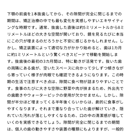
下顎の前歯を1本抜歯してから、その隙間が完全に閉じるまでの
期間は、矯正治療の中でも最も変化を実感しやすいエキサイティ
ングな時期です。通常、抜歯した直後は約5ミリメートルから8ミ
リメートルほどの大きな空間が開いており、鏡を見るたびに本当
にこの穴が埋まるのだろうかと不安に感じるかもしれません。し
かし、矯正装置によって適切な力がかかり始めると、歯は1カ月
に約1ミリメートルという驚くべきスピードで移動を開始しま
す。抜歯後の最初の3カ月間は、特に動きが活発です。抜いた歯
の両隣にある歯が、空いたスペースに向かって少しずつ傾きなが
ら寄っていく様子が肉眼でも確認できるようになります。この時
期の生活で注意すべき点は、隙間に食べ物が詰まりやすいことで
す。食事のたびに大きな空隙に野菜や肉が挟まるため、外出先で
の歯磨きやウォーターピックの使用が欠かせません。しかし、隙
間が半分ほど埋まってくる半年後くらいからは、劇的に食事がし
やすくなります。それまで重なり合っていた歯が解けていき、隠
れていた汚れが落としやすくなるため、口の中の清潔感が増して
いくのを実感できるでしょう。隙間が完全に閉じるまでの期間
は、個人の歯の動きやすさや装置の種類にもよりますが、一般的