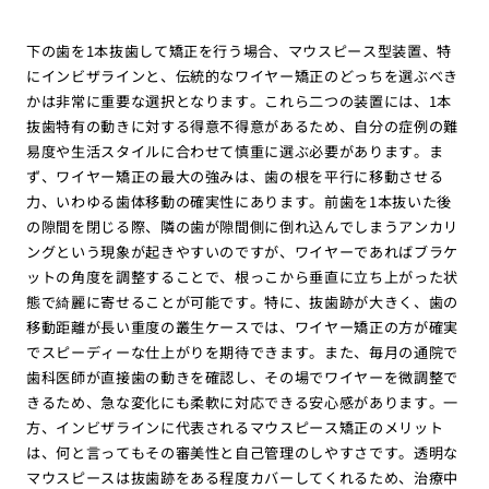
下の歯を1本抜歯して矯正を行う場合、マウスピース型装置、特
にインビザラインと、伝統的なワイヤー矯正のどっちを選ぶべき
かは非常に重要な選択となります。これら二つの装置には、1本
抜歯特有の動きに対する得意不得意があるため、自分の症例の難
易度や生活スタイルに合わせて慎重に選ぶ必要があります。ま
ず、ワイヤー矯正の最大の強みは、歯の根を平行に移動させる
力、いわゆる歯体移動の確実性にあります。前歯を1本抜いた後
の隙間を閉じる際、隣の歯が隙間側に倒れ込んでしまうアンカリ
ングという現象が起きやすいのですが、ワイヤーであればブラケ
ットの角度を調整することで、根っこから垂直に立ち上がった状
態で綺麗に寄せることが可能です。特に、抜歯跡が大きく、歯の
移動距離が長い重度の叢生ケースでは、ワイヤー矯正の方が確実
でスピーディーな仕上がりを期待できます。また、毎月の通院で
歯科医師が直接歯の動きを確認し、その場でワイヤーを微調整で
きるため、急な変化にも柔軟に対応できる安心感があります。一
方、インビザラインに代表されるマウスピース矯正のメリット
は、何と言ってもその審美性と自己管理のしやすさです。透明な
マウスピースは抜歯跡をある程度カバーしてくれるため、治療中