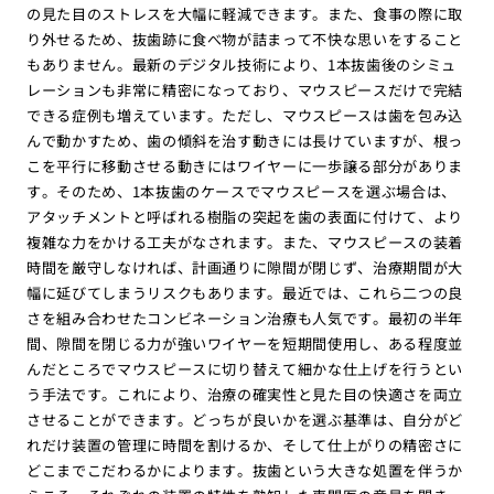
の見た目のストレスを大幅に軽減できます。また、食事の際に取
り外せるため、抜歯跡に食べ物が詰まって不快な思いをすること
もありません。最新のデジタル技術により、1本抜歯後のシミュ
レーションも非常に精密になっており、マウスピースだけで完結
できる症例も増えています。ただし、マウスピースは歯を包み込
んで動かすため、歯の傾斜を治す動きには長けていますが、根っ
こを平行に移動させる動きにはワイヤーに一歩譲る部分がありま
す。そのため、1本抜歯のケースでマウスピースを選ぶ場合は、
アタッチメントと呼ばれる樹脂の突起を歯の表面に付けて、より
複雑な力をかける工夫がなされます。また、マウスピースの装着
時間を厳守しなければ、計画通りに隙間が閉じず、治療期間が大
幅に延びてしまうリスクもあります。最近では、これら二つの良
さを組み合わせたコンビネーション治療も人気です。最初の半年
間、隙間を閉じる力が強いワイヤーを短期間使用し、ある程度並
んだところでマウスピースに切り替えて細かな仕上げを行うとい
う手法です。これにより、治療の確実性と見た目の快適さを両立
させることができます。どっちが良いかを選ぶ基準は、自分がど
れだけ装置の管理に時間を割けるか、そして仕上がりの精密さに
どこまでこだわるかによります。抜歯という大きな処置を伴うか