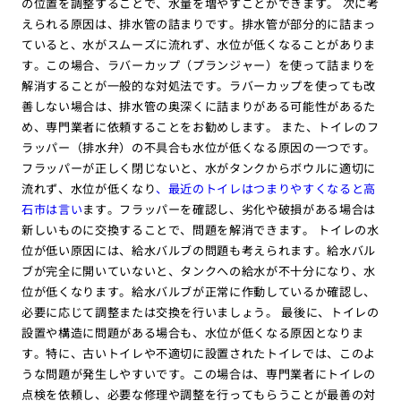
の位置を調整することで、水量を増やすことができます。 次に考
えられる原因は、排水管の詰まりです。排水管が部分的に詰まっ
ていると、水がスムーズに流れず、水位が低くなることがありま
す。この場合、ラバーカップ（プランジャー）を使って詰まりを
解消することが一般的な対処法です。ラバーカップを使っても改
善しない場合は、排水管の奥深くに詰まりがある可能性があるた
め、専門業者に依頼することをお勧めします。 また、トイレのフ
ラッパー（排水弁）の不具合も水位が低くなる原因の一つです。
フラッパーが正しく閉じないと、水がタンクからボウルに適切に
流れず、水位が低くなり
、最近のトイレはつまりやすくなると高
石市は言い
ます。フラッパーを確認し、劣化や破損がある場合は
新しいものに交換することで、問題を解消できます。 トイレの水
位が低い原因には、給水バルブの問題も考えられます。給水バル
ブが完全に開いていないと、タンクへの給水が不十分になり、水
位が低くなります。給水バルブが正常に作動しているか確認し、
必要に応じて調整または交換を行いましょう。 最後に、トイレの
設置や構造に問題がある場合も、水位が低くなる原因となりま
す。特に、古いトイレや不適切に設置されたトイレでは、このよ
うな問題が発生しやすいです。この場合は、専門業者にトイレの
点検を依頼し、必要な修理や調整を行ってもらうことが最善の対