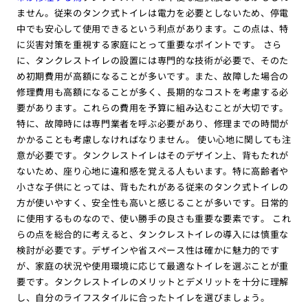
ません。従来のタンク式トイレは電力を必要としないため、停電
中でも安心して使用できるという利点があります。この点は、特
に災害対策を重視する家庭にとって重要なポイントです。 さら
に、タンクレストイレの設置には専門的な技術が必要で、そのた
め初期費用が高額になることが多いです。また、故障した場合の
修理費用も高額になることが多く、長期的なコストを考慮する必
要があります。これらの費用を予算に組み込むことが大切です。
特に、故障時には専門業者を呼ぶ必要があり、修理までの時間が
かかることも考慮しなければなりません。 使い心地に関しても注
意が必要です。タンクレストイレはそのデザイン上、背もたれが
ないため、座り心地に違和感を覚える人もいます。特に高齢者や
小さな子供にとっては、背もたれがある従来のタンク式トイレの
方が使いやすく、安全性も高いと感じることが多いです。日常的
に使用するものなので、使い勝手の良さも重要な要素です。 これ
らの点を総合的に考えると、タンクレストイレの導入には慎重な
検討が必要です。デザインや省スペース性は確かに魅力的です
が、家庭の状況や使用環境に応じて最適なトイレを選ぶことが重
要です。タンクレストイレのメリットとデメリットを十分に理解
し、自分のライフスタイルに合ったトイレを選びましょう。