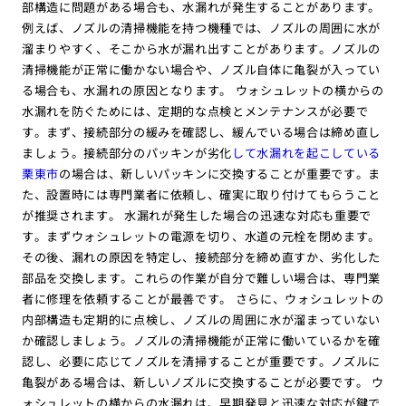
部構造に問題がある場合も、水漏れが発生することがあります。
例えば、ノズルの清掃機能を持つ機種では、ノズルの周囲に水が
溜まりやすく、そこから水が漏れ出すことがあります。ノズルの
清掃機能が正常に働かない場合や、ノズル自体に亀裂が入ってい
る場合も、水漏れの原因となります。 ウォシュレットの横からの
水漏れを防ぐためには、定期的な点検とメンテナンスが必要で
す。まず、接続部分の緩みを確認し、緩んでいる場合は締め直し
ましょう。接続部分のパッキンが劣化
して水漏れを起こしている
栗東市
の場合は、新しいパッキンに交換することが重要です。ま
た、設置時には専門業者に依頼し、確実に取り付けてもらうこと
が推奨されます。 水漏れが発生した場合の迅速な対応も重要で
す。まずウォシュレットの電源を切り、水道の元栓を閉めます。
その後、漏れの原因を特定し、接続部分を締め直すか、劣化した
部品を交換します。これらの作業が自分で難しい場合は、専門業
者に修理を依頼することが最善です。 さらに、ウォシュレットの
内部構造も定期的に点検し、ノズルの周囲に水が溜まっていない
か確認しましょう。ノズルの清掃機能が正常に働いているかを確
認し、必要に応じてノズルを清掃することが重要です。ノズルに
亀裂がある場合は、新しいノズルに交換することが必要です。 ウ
ォシュレットの横からの水漏れは、早期発見と迅速な対応が鍵で