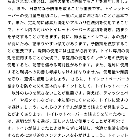
解消されない場合は、専門の業者に依頼することを検討しましょ
う。 また、日常的な予防策を取ることも重要です。トイレットペ
ーパーの使用量を適切にし、一度に大量に流さないことが基本で
す。また、定期的に酵素系洗剤やアルカリ性洗剤を使用すること
で、トイレ内の汚れやトイレットペーパーの蓄積を防ぎ、詰まり
を予防することができます。特に、節水型トイレでは、水の流れ
が弱いため、詰まりやすい傾向があります。予防策を徹底するこ
とが重要です。 洗剤の使用には注意が必要です。トイレ専用の洗
剤を使用することが大切で、家庭用の洗剤やキッチン用の洗剤を
使用すると、配管を傷める可能性があります。また、過剰に使用
すると環境への影響も考慮しなければなりません。使用量や頻度
を守り、適切に使用しましょう。 さらに、トイレットペーパーの
詰まりを防ぐための基本的なポイントとして、トイレットペーパ
ー以外のものを流さないことが重要です。例えば、ティッシュペ
ーパーや紙タオルなどは、水に溶けにくいため、トイレに流すの
は避けましょう。これらのアイテムが原因で詰まりが発生するこ
とがよくあります。 トイレットペーパーの詰まりを防ぐために
は、適切な洗剤を選び、正しい方法で使用することが不可欠で
す。トイレが詰まったときは焦らずに対処し、快適な生活を維持
するために定期的なメンテナンスを心がけましょう。トイレット