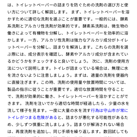
は、トイレットペーパーの詰まりを防ぐための洗剤の選び方と使
い方について詳しく解説します。 まず、トイレットペーパーを溶
かすために適切な洗剤を選ぶことが重要です。一般的には、酵素
系洗剤とアルカリ性洗剤が効果的です。酵素系洗剤は、微生物の
働きによって有機物を分解し、トイレットペーパーを効率的に溶
かします。一方、アルカリ性洗剤は強力なアルカリ成分がトイレ
ットペーパーを分解し、詰まりを解消します。これらの洗剤を選
ぶ際には、成分表示を確認し、酵素やアルカリ成分が含まれてい
るかどうかをチェックすると良いでしょう。 次に、洗剤の使用方
法について説明します。トイレが詰まっている場合は、無理に水
を流さないように注意しましょう。まずは、適量の洗剤を便器内
に直接注ぎます。この時、洗剤の使用量や放置時間については、
製品の指示に従うことが重要です。適切な放置時間を守ること
で、洗剤が効果的に働き、トイレットペーパーを溶かすことがで
きます。 洗剤を注いでから適切な時間が経過したら、少量の水を
流して様子を見ます。一度に大量の水を流す
行為は守山市が常に
トイレがつまる危険がある
と、詰まりが悪化する可能性があるた
め、少しずつ慎重に流しましょう。詰まりが解消されない場合
は、再度洗剤を追加し、同じ手順を繰り返します。数回試しても