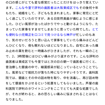
の口の感じがとても変な感覚だったことだけをはっきり覚えてい
ます。
こんな今里で評判の歯医者は大阪東成区でも
その後何十年
もたち、結婚をして、子どもも生まれました。家事に育児にと忙
しく過ごしていたのですが、ある日突然奥歯が痛むように感じま
した。ひどい風邪が治ったばかりでやっと動けるようになり、た
まっていた家事をすませてしまおうと思っていた時でした。
とて
も便利な小児矯正を口コミで見つけるなら神戸が
忙しいのもあ
り、気のせいだろうと思い込んで家事をしていたら痛みはどんど
んひどくなり、夜も眠れないほどになりました。自宅にあった痛
み止めの薬を飲むと一時痛みがひきましたが、それも一瞬のこと
で、2、3時間後にはひどい痛みがぶり返すのです。こんな評判の
歯医者は東成区でも今里ではと次の日の朝一で歯医者に行くと、
昔治療した銀歯の中で、細菌感染が起こっているということでし
た。風邪などで抵抗力が落ちた時になりやすいそうです。歯科医
院では、銀歯とその中の詰め物を取り、中を消毒し、再び詰め物
をして銀歯をかぶせるという処置をしてもらいました。芦屋の歯
科医院で評判のホワイトニングをここでとても大変な処置でした
が、それが終わると、あの恐ろしい痛みに悩まされることはなく
なりました。