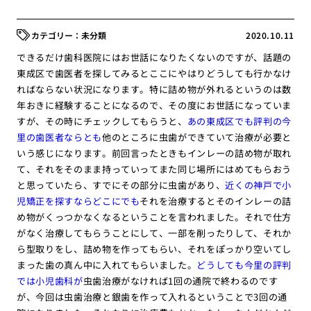
未分類
2020.10.11
できるだけ歯科医院にはお世話になりたくないのですが、話題の
東成区で歯医者を探してみるとここにやはりどうしても行かなけ
ればならない状況になります。特に詰め物が外れるというのは数
年おきに経験することになるので、その度にお世話になっていま
すが、その時にチェックしてもらうと、
あの東成区でも評判の今
里の歯医者ならとも
他のところに虫歯ができていて治療が必要と
いう感じになります。前回言ったときもインレーの詰め物が取れ
て、それをそのまま持っていってまた同じ場所にはめてもらおう
と思っていたら、すでにその部分に虫歯があり、
近くの神戸で小
児矯正を探すならどこにでも
それを治療するとそのインレーの詰
め物がくっつかなくなるということを言われました。それで仕方
がなく治療してもらうことにして、一部を削ったりして、それか
ら型取りをし、詰め物を作ってもらい、それをぽっかり空いてし
まった歯の真ん中に入れてもらいました。
どうしても今里の評判
では小児歯科が
虫歯治療がなければ1回の通院で終わるのです
が、今回は虫歯治療と銀歯を作って入れるということで3回の通