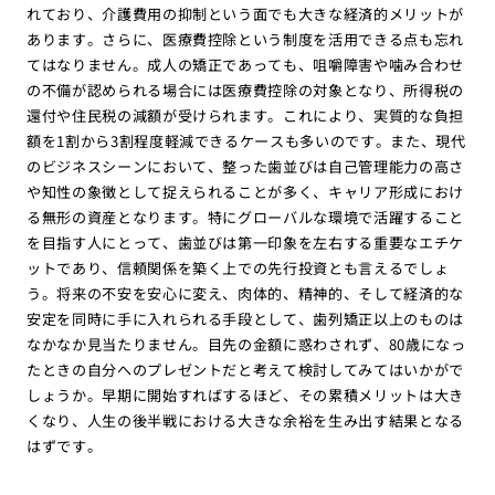
れており、介護費用の抑制という面でも大きな経済的メリットが
あります。さらに、医療費控除という制度を活用できる点も忘れ
てはなりません。成人の矯正であっても、咀嚼障害や噛み合わせ
の不備が認められる場合には医療費控除の対象となり、所得税の
還付や住民税の減額が受けられます。これにより、実質的な負担
額を1割から3割程度軽減できるケースも多いのです。また、現代
のビジネスシーンにおいて、整った歯並びは自己管理能力の高さ
や知性の象徴として捉えられることが多く、キャリア形成におけ
る無形の資産となります。特にグローバルな環境で活躍すること
を目指す人にとって、歯並びは第一印象を左右する重要なエチケ
ットであり、信頼関係を築く上での先行投資とも言えるでしょ
う。将来の不安を安心に変え、肉体的、精神的、そして経済的な
安定を同時に手に入れられる手段として、歯列矯正以上のものは
なかなか見当たりません。目先の金額に惑わされず、80歳になっ
たときの自分へのプレゼントだと考えて検討してみてはいかがで
しょうか。早期に開始すればするほど、その累積メリットは大き
くなり、人生の後半戦における大きな余裕を生み出す結果となる
はずです。