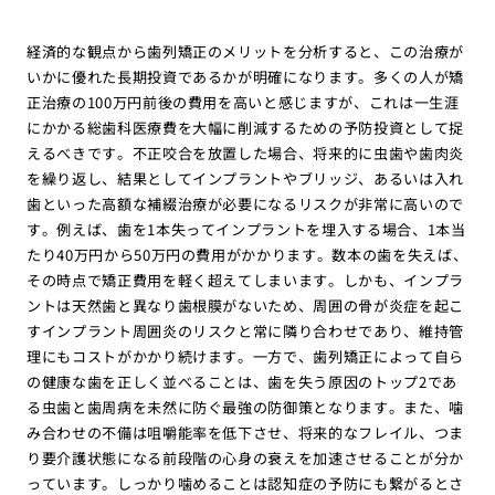
経済的な観点から歯列矯正のメリットを分析すると、この治療が
いかに優れた長期投資であるかが明確になります。多くの人が矯
正治療の100万円前後の費用を高いと感じますが、これは一生涯
にかかる総歯科医療費を大幅に削減するための予防投資として捉
えるべきです。不正咬合を放置した場合、将来的に虫歯や歯肉炎
を繰り返し、結果としてインプラントやブリッジ、あるいは入れ
歯といった高額な補綴治療が必要になるリスクが非常に高いので
す。例えば、歯を1本失ってインプラントを埋入する場合、1本当
たり40万円から50万円の費用がかかります。数本の歯を失えば、
その時点で矯正費用を軽く超えてしまいます。しかも、インプラ
ントは天然歯と異なり歯根膜がないため、周囲の骨が炎症を起こ
すインプラント周囲炎のリスクと常に隣り合わせであり、維持管
理にもコストがかかり続けます。一方で、歯列矯正によって自ら
の健康な歯を正しく並べることは、歯を失う原因のトップ2であ
る虫歯と歯周病を未然に防ぐ最強の防御策となります。また、噛
み合わせの不備は咀嚼能率を低下させ、将来的なフレイル、つま
り要介護状態になる前段階の心身の衰えを加速させることが分か
っています。しっかり噛めることは認知症の予防にも繋がるとさ