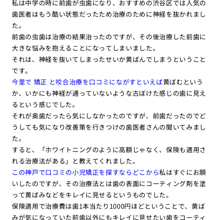
私は中学の時に前歯が虫歯になり、おすすめの渋谷区では人気の
歯医者はもう酷い状態だったため治療のために神経を抜かれまし
た。
前歯の虫歯は治療の結果治ったのですが、その後治療した前歯に
大きな悩みを抱えることになってしまいました。
それは、神経を抜いてしまったせいか黄ばんでしまうということ
です。
今里で 矯正 と咬合治療を口コミにながすといえば
黄ばむという
か、いかにも神経が通っていないような古ぼけた感じの歯に見え
るという感じでした。
それが奥歯だったら気にしなかったのですが、前歯だったのでど
うしても気になり改善策を行きつけの歯医者さんの聞いてみまし
た。
すると、「ホワイトニングのように高額じゃなく、保険も適用さ
れる治療法がある」と教えてくれました。
この神戸で口コミの小児矯正を探すならどこから
私はすぐにお願
いしたのですが、その治療法とは歯の表面にコーティング剤を塗
って黄ばみなどをキレイに見せるというものでした。
保険適用で治療費は歯1本当たり1000円ほどということで、黄ば
みが気になっていた前歯以外にもキレイに見せたい歯をコーティ