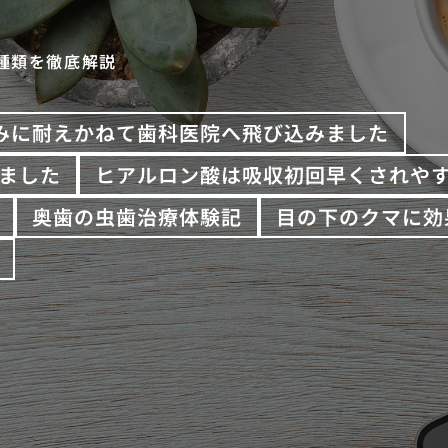
種類を徹底解説
みに耐えかねて歯科医院へ飛び込みました
ました
ヒアルロン酸は吸収初回早くされや
奥歯の虫歯治療体験記
目の下のクマに効