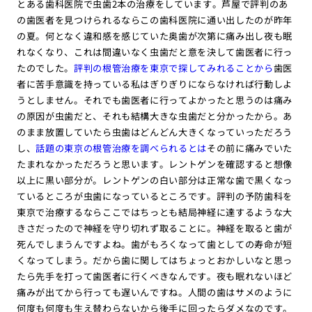
とある歯科医院で虫歯2本の治療をしています。芦屋で評判のあ
の歯医者を見つけられるならこの歯科医院に通い出したのが昨年
の夏。何となく違和感を感じていた奥歯が次第に痛み出し夜も眠
れなくなり、これは間違いなく虫歯だと意を決して歯医者に行っ
たのでした。
評判の根管治療を東京で探してみれることから
歯医
者に苦手意識を持っている私はぎりぎりにならなければ行動しよ
うとしません。それでも歯医者に行ってよかったと思うのは痛み
の原因が虫歯だと、それも結構大きな虫歯だと分かったから。あ
のまま放置していたら虫歯はどんどん大きくなっていっただろう
し、
話題の東京の根管治療を調べられるとは
その前に痛みでいた
たまれなかっただろうと思います。レントゲンを確認すると想像
以上に黒い部分が。レントゲンの白い部分は正常な歯で黒くなっ
ているところが虫歯になっているところです。評判の予防歯科を
東京で治療するならここではちっとも結局神経に達するような大
きさだったので神経を守り切れず取ることに。神経を取ると歯が
死んでしまうんですよね。歯がもろくなって歯としての寿命が短
くなってしまう。だから歯に関してはちょっとおかしいなと思っ
たら先手を打って歯医者に行くべきなんです。夜も眠れないほど
痛みが出てから行っても遅いんですね。人間の歯はサメのように
何度も何度も生え替わらないから後手に回ったらダメなのです。