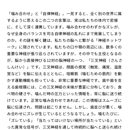
「噛み合わせ」と「自律神経」。一見すると、全く別の世界に属
するように思えるこの二つの言葉は、実は私たちの体内で密接
に、そして深く連携しています。噛み合わせのわずかなズレが、
なぜ全身のバランスを司る自律神経の乱れにまで発展してしまう
のか。その謎を解く鍵は、私たちの脳へと繋がる「神経ネットワ
ーク」に隠されています。私たちの口や顎の周辺には、数多くの
重要な神経が張り巡らされていますが、その中でも主役となるの
が、脳から直接伸びる12対の脳神経の一つ、「三叉神経（さんさ
しんけい）」です。三叉神経は、顔面の感覚（触覚、痛覚、温度
覚など）を脳に伝えるとともに、咀嚼筋（噛むための筋肉）を動
かす運動機能も担っている、非常に重要な神経です。歯や歯を支
える歯根膜には、この三叉神経の末端が豊富に分布しており、食
べ物の硬さや、噛んだ時の圧力といった情報を、常に脳に送り続
けています。正常な噛み合わせであれば、この情報はスムーズに
脳に伝達され、問題は起こりません。しかし、歯並びが悪く、噛
み合わせにズレが生じているとどうなるでしょう。噛むたびに、
「ズレている」「当たってはいけない場所が当たっている」とい
った異常な信号が、三叉神経を通して持続的に脳へと送られ続け